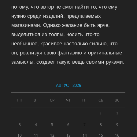
потому, что автор не смог найти то, что ему
нужно среди изделий, предлагаемых
магазинами. Однако желание быть ярче,
выделиться из толпы, носить что-то
необычное, красивое настолько сильно, что
он, реализуя свою фантазию и оригинальные
замыслы, создает такую вещь своими руками.
АВГУСТ 2026
ПН
ВТ
СР
ЧТ
ПТ
СБ
ВС
1
2
3
4
5
6
7
8
9
10
11
12
13
14
15
16