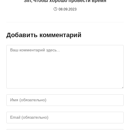
Siri, чтобы хорошо провести время
08.09.2023
Добавить комментарий
Комментарий
Введите
свое
имя
Введите
или
свой
имя
email-