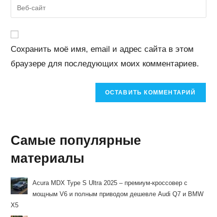
Введите
пользователя,
адрес,
URL
чтобы
чтобы
вашего
прокомментировать
прокомментировать
веб-
Сохранить моё имя, email и адрес сайта в этом
сайта
браузере для последующих моих комментариев.
(необязательно)
Самые популярные
материалы
Acura MDX Type S Ultra 2025 – премиум-кроссовер с
мощным V6 и полным приводом дешевле Audi Q7 и BMW
X5