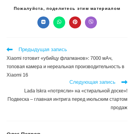
Подел
Пожалуйста, поделитесь этим материалом
этим
конте
Открывается
Открывается
Открывается
Открывается
в
в
в
в
новом
новом
новом
новом
окне
окне
окне
окне
Читать
Предыдущая запись
далее
Xiaomi готовит «убийцу флагманов»: 7000 мАч,
статьи
топовая камера и нереальная производительность в
Xiaomi 16
Следующая запись
Lada Iskra «потрясли» на «стиральной доске»!
Подвеска – главная интрига перед июльским стартом
продаж