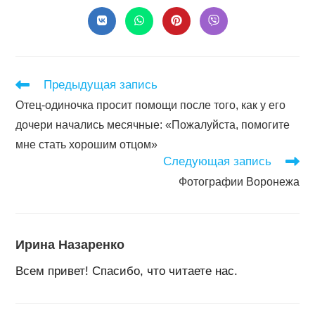
конте
Открывается
Открывается
Открывается
Открывается
в
в
в
в
новом
новом
новом
новом
окне
окне
окне
окне
Читать
Предыдущая запись
далее
Отец-одиночка просит помощи после того, как у его
статьи
дочери начались месячные: «Пожалуйста, помогите
мне стать хорошим отцом»
Следующая запись
Фотографии Воронежа
Ирина Назаренко
Всем привет! Спасибо, что читаете нас.