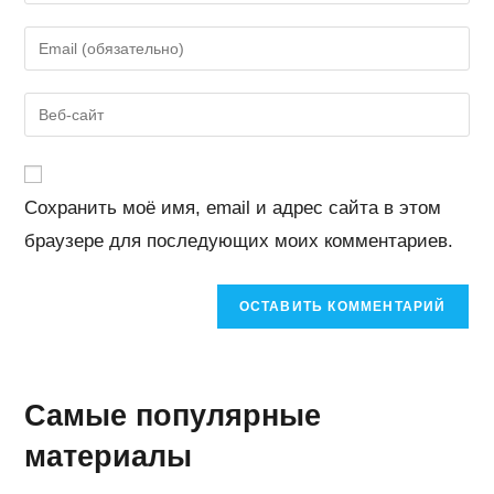
свое
имя
Введите
или
свой
имя
email-
Введите
пользователя,
адрес,
URL
чтобы
чтобы
вашего
прокомментировать
прокомментировать
веб-
Сохранить моё имя, email и адрес сайта в этом
сайта
браузере для последующих моих комментариев.
(необязательно)
Самые популярные
материалы