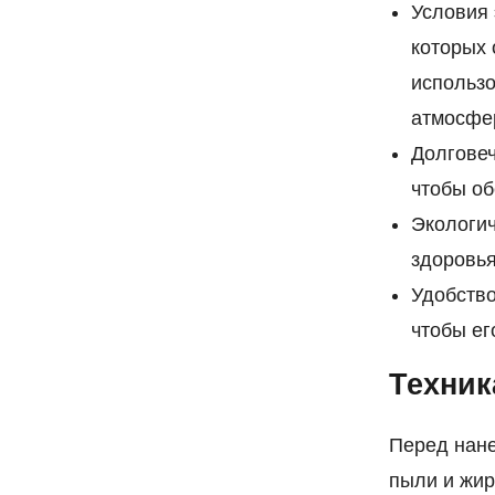
Условия 
которых 
использо
атмосфе
Долговеч
чтобы об
Экологич
здоровь
Удобство
чтобы ег
Техник
Перед нане
пыли и жир