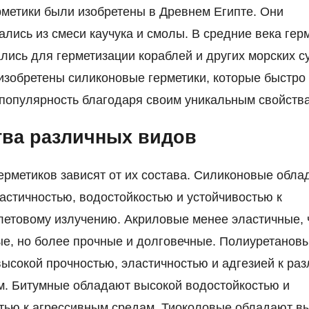
метики были изобретены в Древнем Египте. Они
ались из смеси каучука и смолы. В средние века гер
лись для герметизации кораблей и других морских су
изобретены силиконовые герметики, которые быстро
популярность благодаря своим уникальным свойств
ва различных видов
ерметиков зависят от их состава. Силиконовые обла
астичностью, водостойкостью и устойчивостью к
етовому излучению. Акриловые менее эластичные, 
е, но более прочные и долговечные. Полиуретанов
ысокой прочностью, эластичностью и адгезией к ра
. Битумные обладают высокой водостойкостью и
тью к агрессивным средам. Тиоколовые обладают в