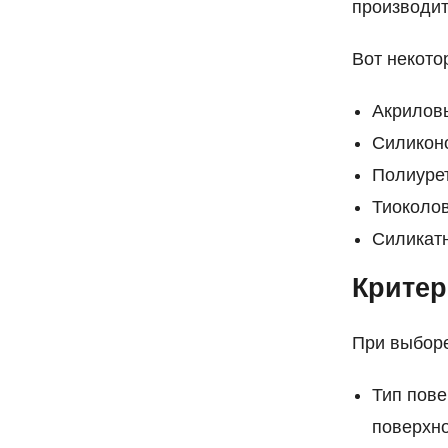
производит
Вот некото
Акриловы
Силиконо
Полиуре
Тиоколов
Силикатн
Критер
При выбор
Тип пове
поверхно