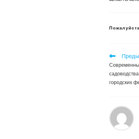
Пожалуйста
Читать
Преды
далее
Современны
статьи
садоводства
городских ф