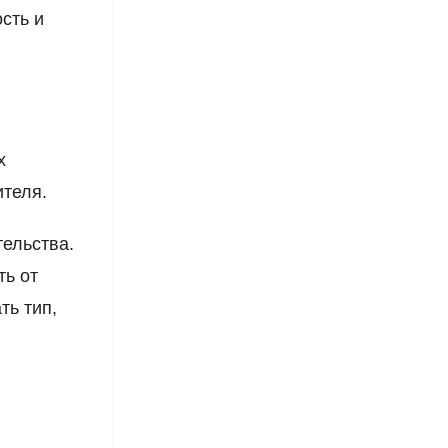
сть и
х
ителя.
ельства.
ть от
ть тип,