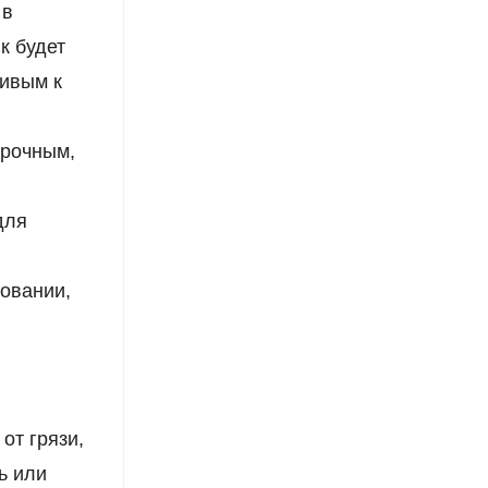
 в
к будет
чивым к
прочным,
для
овании,
от грязи,
ь или