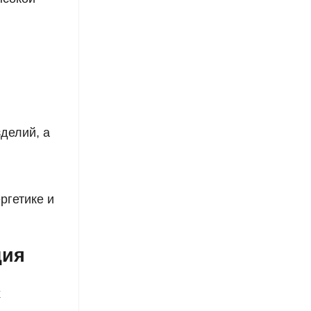
делий, а
ргетике и
ция
х