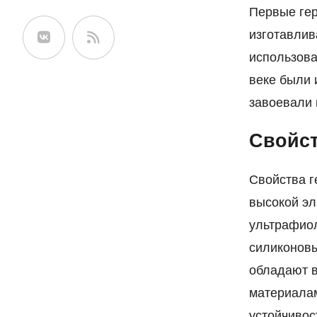
Первые гер
сайте
изготавлив
использова
веке были 
завоевали 
Свойст
Свойства г
высокой эл
ультрафиол
силиконовы
обладают в
материалам
устойчивос