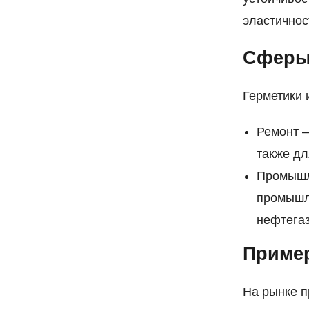
эластичнос
Сферы
Герметики 
Ремонт —
также дл
Промышл
промышле
нефтега
Пример
На рынке п