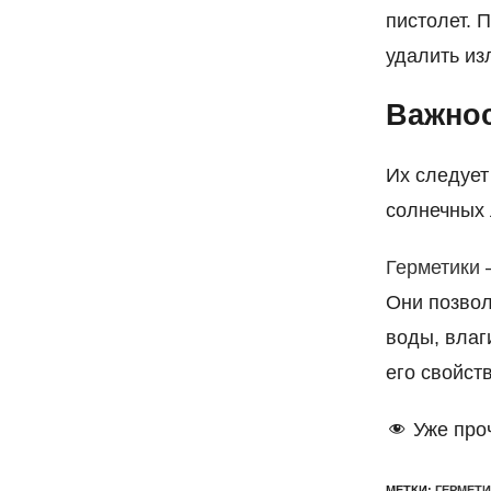
пистолет. 
удалить из
Важнос
Их следует
солнечных 
Герметики
—
Они позвол
воды, влаг
его свойст
Уже про
МЕТКИ
:
ГЕРМЕТИ