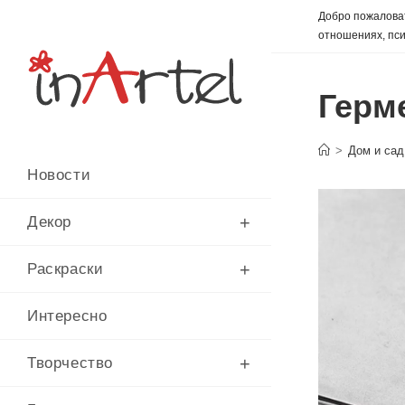
Перейти
Добро пожаловат
к
отношениях, пси
содержимому
Герм
>
Дом и сад
Новости
Декор
Раскраски
Интересно
Творчество