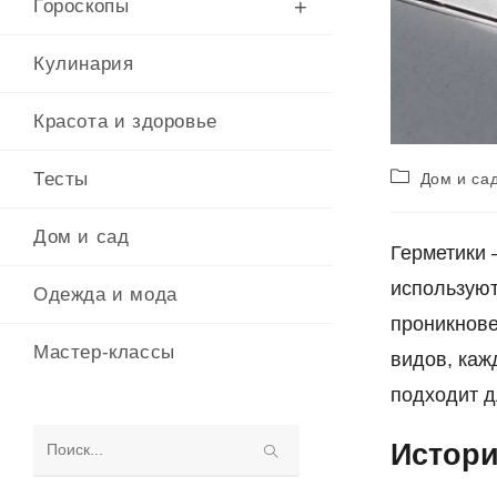
Гороскопы
Кулинария
Красота и здоровье
Рубрика
Тесты
Дом и са
записи:
Дом и сад
Герметики 
используют
Одежда и мода
проникнове
Мастер-классы
видов, каж
подходит д
Истори
Поиск
на