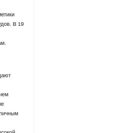
метики
дов. В 19
ам.
дают
чем
ые
зличным
ысокой