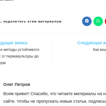
Поделиться
, поделитесь этим материалом
Открываетс
Откр
в
в
новом
ново
этим
окне
окне
контентом
дущая запись
Следующая з
е методы устойчивого
Как ве
: от пермакультуры до
ерм
Олег Петров
Всем привет! Спасибо, что читаете материалы на 
сайте. Чтобы не пропускать новые статьи, подпис