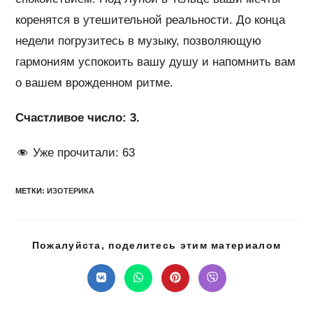
коренятся в утешительной реальности. До конца
недели погрузитесь в музыку, позволяющую
гармониям успокоить вашу душу и напомнить вам
о вашем врожденном ритме.
Счастливое число: 3.
Уже прочитали:
63
МЕТКИ
:
ИЗОТЕРИКА
Подел
Пожалуйста, поделитесь этим материалом
этим
конте
Открывается
Открывается
Открывается
Открывается
в
в
в
в
новом
новом
новом
новом
окне
окне
окне
окне