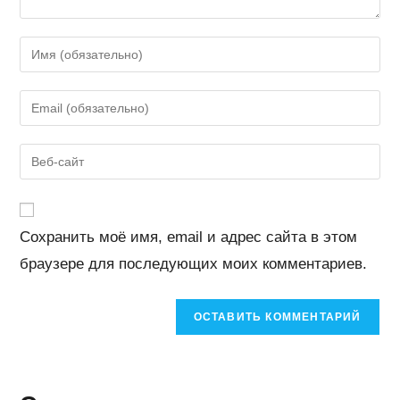
Введите
свое
имя
Введите
или
свой
имя
email-
Введите
пользователя,
адрес,
URL
чтобы
чтобы
вашего
прокомментировать
прокомментировать
веб-
Сохранить моё имя, email и адрес сайта в этом
сайта
браузере для последующих моих комментариев.
(необязательно)