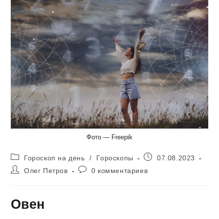
Фото — Freepik
Рубрика
Запись
Гороскоп на день
/
Гороскопы
07.08.2023
записи:
опубликована:
Автор
Комментарии
Олег Петров
0 комментариев
записи:
к
записи:
Овен