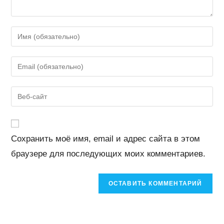
Введите
свое
имя
Введите
или
свой
имя
email-
Введите
пользователя,
адрес,
URL
чтобы
чтобы
вашего
прокомментировать
прокомментировать
веб-
Сохранить моё имя, email и адрес сайта в этом
сайта
браузере для последующих моих комментариев.
(необязательно)