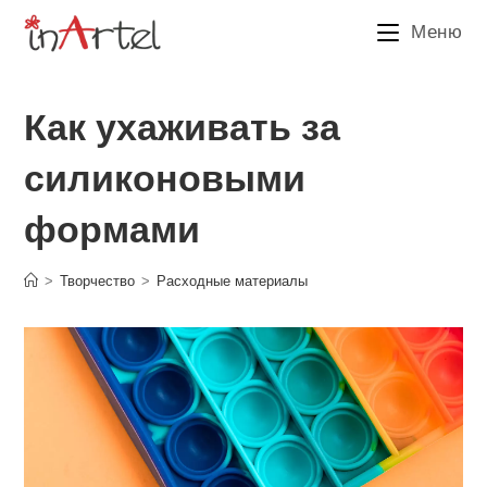
Перейти
Меню
к
содержимому
Как ухаживать за
силиконовыми
формами
>
Творчество
>
Расходные материалы