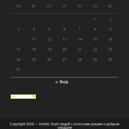
ПН
ВТ
СР
ЧТ
ПТ
СБ
ВС
1
2
3
4
5
6
7
8
9
10
11
12
13
14
15
16
17
18
19
20
21
22
23
24
25
26
27
28
29
30
31
« Фев
Copyright 2026 — InArtel. Клуб людей с золотыми руками и добрым
сердцем