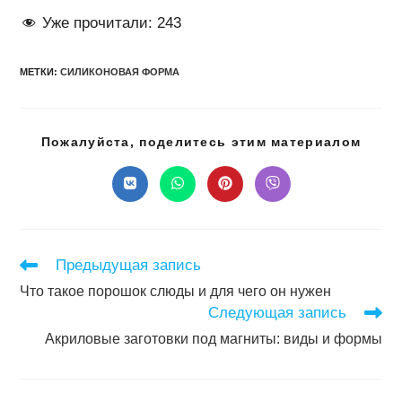
Уже прочитали:
243
МЕТКИ
:
СИЛИКОНОВАЯ ФОРМА
Подел
Пожалуйста, поделитесь этим материалом
этим
конте
Открывается
Открывается
Открывается
Открывается
в
в
в
в
новом
новом
новом
новом
окне
окне
окне
окне
Читать
Предыдущая запись
далее
Что такое порошок слюды и для чего он нужен
статьи
Следующая запись
Акриловые заготовки под магниты: виды и формы