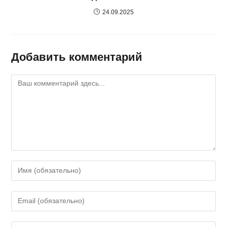
24.09.2025
Добавить комментарий
Комментарий
Введите
свое
имя
Введите
или
свой
имя
email-
Введите