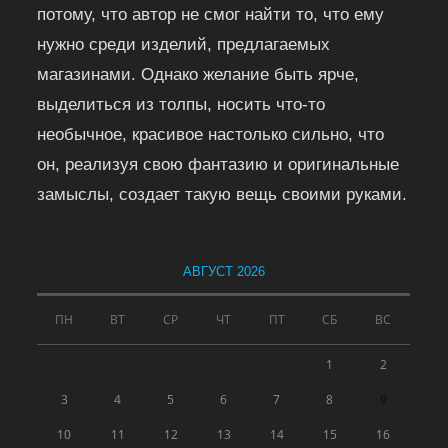
потому, что автор не смог найти то, что ему
нужно среди изделий, предлагаемых
магазинами. Однако желание быть ярче,
выделиться из толпы, носить что-то
необычное, красивое настолько сильно, что
он, реализуя свою фантазию и оригинальные
замыслы, создает такую вещь своими руками.
АВГУСТ 2026
ПН
ВТ
СР
ЧТ
ПТ
СБ
ВС
1
2
3
4
5
6
7
8
9
10
11
12
13
14
15
16