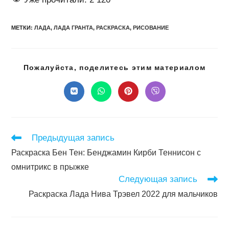
МЕТКИ
:
ЛАДА
,
ЛАДА ГРАНТА
,
РАСКРАСКА
,
РИСОВАНИЕ
Подел
Пожалуйста, поделитесь этим материалом
этим
конте
Открывается
Открывается
Открывается
Открывается
в
в
в
в
новом
новом
новом
новом
окне
окне
окне
окне
Читать
Предыдущая запись
далее
Раскраска Бен Тен: Бенджамин Кирби Теннисон с
статьи
омнитрикс в прыжке
Следующая запись
Раскраска Лада Нива Трэвел 2022 для мальчиков