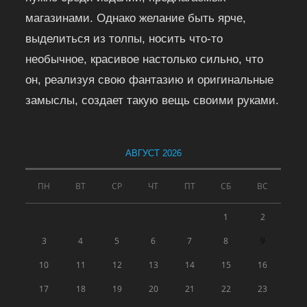
магазинами. Однако желание быть ярче,
выделиться из толпы, носить что-то
необычное, красивое настолько сильно, что
он, реализуя свою фантазию и оригинальные
замыслы, создает такую вещь своими руками.
АВГУСТ 2026
ПН
ВТ
СР
ЧТ
ПТ
СБ
ВС
1
2
3
4
5
6
7
8
9
10
11
12
13
14
15
16
17
18
19
20
21
22
23