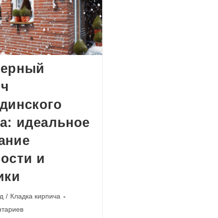
керный
ич
динского
а: идеальное
ание
ости и
ики
д
/
Кладка кирпича
и
нтариев