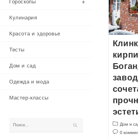
Гороскопы
Кулинария
Красота и здоровье
Клин
Тесты
кирп
Боган
Дом и сад
завод
Одежда и мода
сочет
Мастер-классы
прочн
эстет
Рубрика
Дом и са
Поиск
записи:
Комментари
0 комме
на