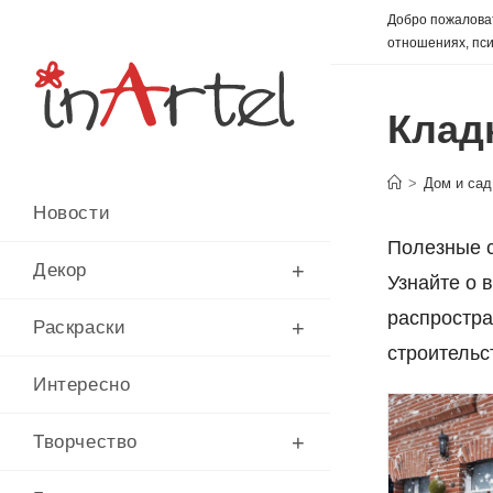
Перейти
Добро пожаловат
к
отношениях, пси
содержимому
Клад
>
Дом и сад
Новости
Полезные с
Декор
Узнайте о 
распростра
Раскраски
строительс
Интересно
Творчество