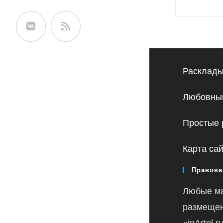
к
сайте
записи:
Расклады
Любовный
Простые 
Карта са
Правова
Любые м
размещен
«inArtel.