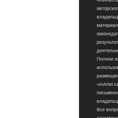
авторско
владельц
материал
законода
результа
деятельн
Полное и
использо
размещен
«inArtel.
письменн
владельц
Все вопр
электрон