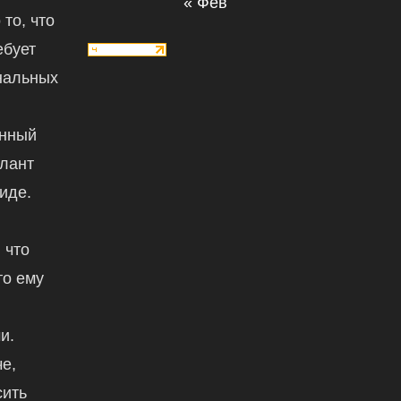
« Фев
 то, что
ебует
нальных
енный
алант
иде.
 что
то ему
и.
е,
сить