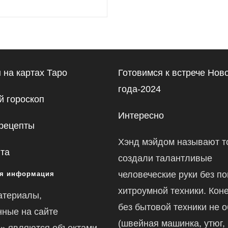
 на картах Таро
Готовимся к встрече Нов
года-2024
 гороскоп
Интересно
рецепты
Хэнд мэйдом называют то
йта
создали талантливые
человеческие руки без п
я информация
хитроумной техники. Коне
атериалы,
без бытовой техники не 
ные на сайте
(швейная машинка, утюг,
ru» являются объектами