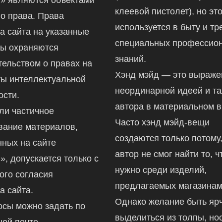
клеевой пистолет), но это
го права. Права
используется в быту и тр
а сайта на указанные
специальных профессио
ы охраняются
знаний.
тельством о правах на
Хэнд мэйд — это выраж
ты интеллектуальной
неординарной идеей и т
ости.
автора в материальном в
ли частичное
Часто хэнд мэйд-вещи
вание материалов,
создаются только потому,
ных на сайте
автор не смог найти то, ч
ru», допускается только с
нужно среди изделий,
ого согласия
предлагаемых магазинам
а сайта.
Однако желание быть ярч
осы можно задать по
выделиться из толпы, но
ной почте —