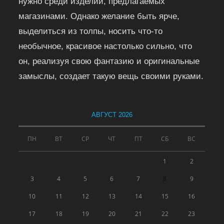
нужно среди изделий, предлагаемых
магазинами. Однако желание быть ярче,
выделиться из толпы, носить что-то
необычное, красивое настолько сильно, что
он, реализуя свою фантазию и оригинальные
замыслы, создает такую вещь своими руками.
АВГУСТ 2026
ПН
ВТ
СР
ЧТ
ПТ
СБ
ВС
1
2
3
4
5
6
7
8
9
10
11
12
13
14
15
16
17
18
19
20
21
22
23