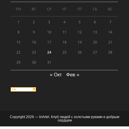
ПН
ВТ
СР
ЧТ
ПТ
СБ
ВС
1
2
3
4
5
6
7
8
9
10
11
12
13
14
15
16
17
18
19
20
21
22
23
24
25
26
27
28
29
30
31
« Окт
Фев »
Copyright 2026 — InArtel. Клуб людей с золотыми руками и добрым
сердцем