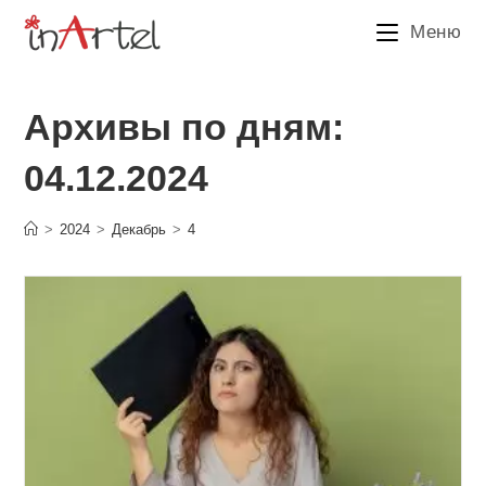
Перейти
Меню
к
содержимому
Архивы по дням:
04.12.2024
>
2024
>
Декабрь
>
4