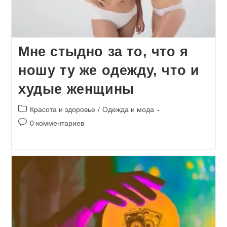
Мне стыдно за то, что я
ношу ту же одежду, что и
худые женщины
Рубрика
Красота и здоровье
/
Одежда и мода
записи:
Комментарии
0 комментариев
к
записи: